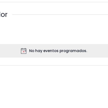
Estudio
dor
Proyectos
Tienda
Lab
No hay eventos programados.
Consultorio
Search