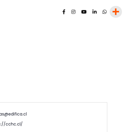
as@edifica.cl
://cchc.cl/