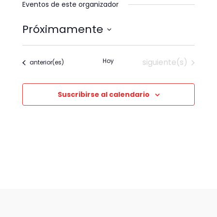
Eventos de este organizador
Próximamente
Seleccionar
fecha.
Eventos
Hoy
siguiente(s)
Eventos
anterior(es)
Suscribirse al calendario