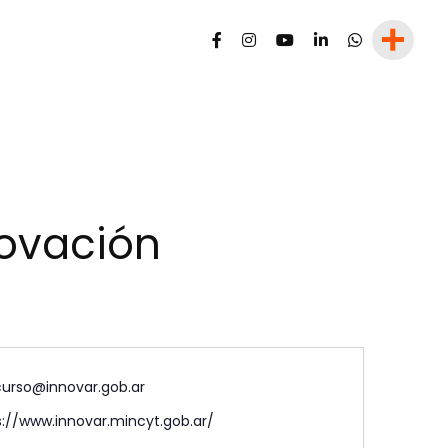
novación
urso@innovar.gob.ar
s://www.innovar.mincyt.gob.ar/