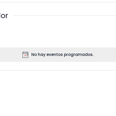
Estudio
dor
Proyectos
Tienda
Lab
No hay eventos programados.
Consultorio
Search